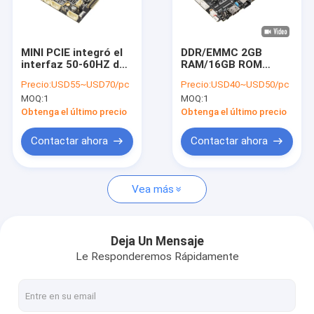
Viaje de la fábrica
Control de calidad
MINI PCIE integró el
DDR/EMMC 2GB
interfaz 50-60HZ de
RAM/16GB ROM
Éntrenos en contacto con
Dual Camera del
Tarjeta ARM
Precio:
USD55~USD70/pc
Precio:
USD40~USD50/pc
módulo del tablero
integrada con GPU
MOQ:
1
MOQ:
1
3G 4G del BRAZO
Mali-G52
Noticias
Obtenga el último precio
Obtenga el último precio
Casos
Contactar ahora
Contactar ahora
Gallery
Vea más
Cuadro de sistema integrado
Deja Un Mensaje
Le Responderemos Rápidamente
Tablero integrado del BRAZO
Tablero integrado de Linux