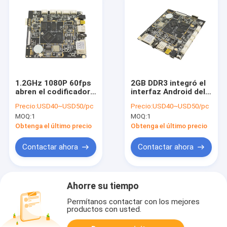
1.2GHz 1080P 60fps
2GB DDR3 integró el
abren el codificador
interfaz Android del
1280x720P DDR3
tablero 16GB EMMc
Precio:
USD40~USD50/pc
Precio:
USD40~USD50/pc
1G/2G del tablero
PoE DVP del BRAZO
MOQ:
1
MOQ:
1
MIPI-DSI CVBS del
6,0 varios idiomas
BRAZO
Obtenga el último precio
Obtenga el último precio
Contactar ahora
Contactar ahora
Ahorre su tiempo
Permítanos contactar con los mejores
productos con usted.