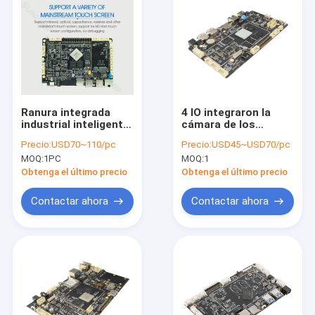
Ranura integrada
4 IO integraron la
industrial inteligente
cámara de los
del micro tarjeta SD
pixeles DVP del host
Precio:
USD70~110/pc
Precio:
USD45~USD70/pc
de Jack del auricular
USB 500W del tablero
MOQ:
1PC
MOQ:
1
del tablero 3.5m m
1GB DDR3 8GB EMMc
del BRAZO
LVDS del BRAZO
Obtenga el último precio
Obtenga el último precio
Contactar ahora
Contactar ahora
Hogar
Productos
Sobre nosotros