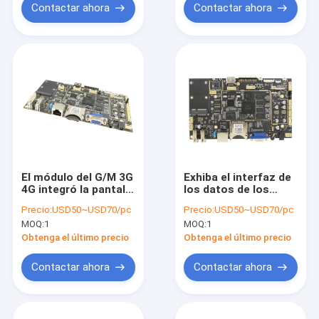
Contactar ahora
Contactar ahora
El módulo del G/M 3G
Exhiba el interfaz de
4G integró la pantalla
los datos de los
táctil del interfaz del
terminales 3G de la
Precio:
USD50~USD70/pc
Precio:
USD50~USD70/pc
tablero WCDMA EVDO
posición de la
MOQ:
1
MOQ:
1
CDMA I2C del BRAZO
automatización
casera del tablero
Obtenga el último precio
Obtenga el último precio
del BRAZO de Open
Source del interfaz
Contactar ahora
Contactar ahora