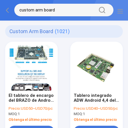
Custom Arm Board
(1021)
El tablero de encargo
Tablero integrado
del BRAZO de Android
ADW Android 4,4 del
7,1, módulo de fibra
BRAZO despertador
Precio:
USD50~USD70/pc
Precio:
USD40~USD50/pc
óptica RJ45 4G
de 5,1 OS para la
MOQ:
1
MOQ:
1
integró tableros de
señalización de
CPU
Digitaces
Obtenga el último precio
Obtenga el último precio