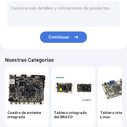
Tablet PC comercial
Media Player
exhibición estirada del LCD
Continuar
señalización digital interactivo
Android integró al tablero
Nuestras Categorías
Tablero RK3399
Tablero industrial del BRAZO
Tablero RK3288
Cuadro de sistema
Tablero integrado
Tablero integr
integrado
del BRAZO
Linux