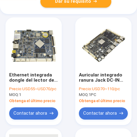
Dar su requisito
Ethernet integrada
Auricular integrado
dongle del lector de
ranura Jack DC-IN
tarjetas de la
Bluetooth 4,0 del
Precio:
USD55~USD70/pc
Precio:
USD70~110/pc
impresora del
tablero 3.5m m del
MOQ:
1
MOQ:
1PC
módulo de NFC del
BRAZO del micro
tablero del BRAZO 3G
tarjeta SD
Obtenga el último precio
Obtenga el último precio
el 10M/100M/1000M
Contactar ahora
Contactar ahora