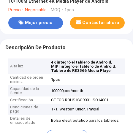
10/100M Ethernet 4K Media Player de Android
Precio：Negociable
MOQ：1pcs
Mejor precio
Contactar ahora
Descripción De Producto
,
4K integró el tablero de Android
Alta luz
,
MIPI integró el tablero de Android
Tablero de RK3566 Media Player
Cantidad de orden
1pcs
mínima
Capacidad de la
100000pcs/month
fuente
Certificación
CE FCC ROHS ISO9001 ISO14001
Condiciones de
T/T, Western Union, Paypal
pago
Detalles de
Bolso electrostático para los tableros;
empaquetado