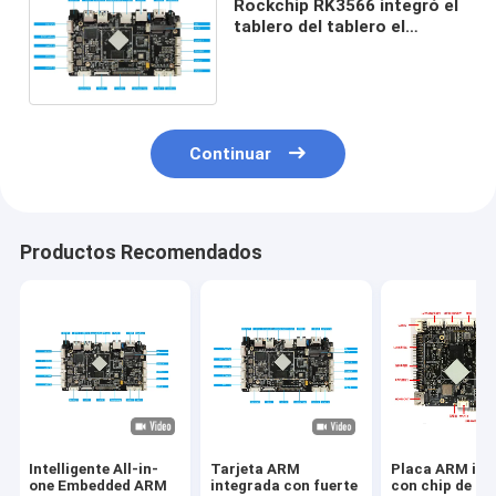
Rockchip RK3566 integró el
tablero del tablero el
10/100M Ethernet 4K Media
Player de Android
Continuar
Productos Recomendados
Intelligente All-in-
Tarjeta ARM
Placa ARM int
one Embedded ARM
integrada con fuerte
con chip de cu