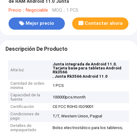
de RAM Android 11.0 Junta
Precio：Negociable
MOQ：1 PCS
Mejor precio
Contactar ahora
Descripción De Producto
,
Junta integrada de Android 11.0
Tarjeta base para tabletas Android
Alta luz
Rk3566
,
Junta Rk3566 Android 11.0
Cantidad de orden
1 PCS
mínima
Capacidad de la
100000pcs/month
fuente
Certificación
CE FCC ROHS ISO9001
Condiciones de
T/T, Western Union, Paypal
pago
Detalles de
Bolso electrostático para los tableros;
empaquetado